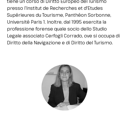
tiene un corso di Diritto Europeo del Turismo
Media Room
arrow_right
presso l’Institut de Recherches et d'Etudes
Supérieures du Tourisme, Panthéon Sorbonne,
Université Paris 1. Inoltre, dal 1995 esercita la
Stai pianificando la tua visita a InOut?
D
professione forense quale socio dello Studio
Legale associato Cerfogli Corrado, ove si occupa di
Diritto della Navigazione e di Diritto del Turismo.
arrow_circle_right
RICHIEDI IL TUO BIGLIETTO!
R
person
AREA RISERVATA VISITATORI
IT
EN
A cura di: