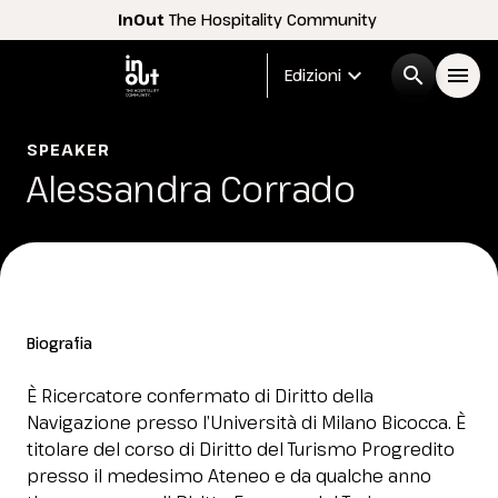
InOut
The Hospitality Community
expand_more
search
menu
Edizioni
Menù
SPEAKER
arrow_right
Alessandra Corrado
InOut
arrow_right
Espositori
arrow_right
Biografia
Visitatori
arrow_right
È Ricercatore confermato di Diritto della
Navigazione presso l’Università di Milano Bicocca. È
Buyer
arrow_right
titolare del corso di Diritto del Turismo Progredito
presso il medesimo Ateneo e da qualche anno