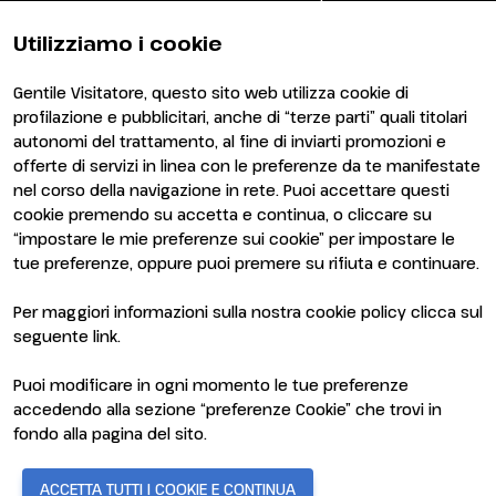
Area riservata espositori
Utilizziamo i cookie
Gentile Visitatore, questo sito web utilizza cookie di
profilazione e pubblicitari, anche di “terze parti” quali titolari
autonomi del trattamento, al fine di inviarti promozioni e
offerte di servizi in linea con le preferenze da te manifestate
nel corso della navigazione in rete. Puoi accettare questi
ENTI CERTIFICATORI
cookie premendo su accetta e continua, o cliccare su
“impostare le mie preferenze sui cookie” per impostare le
tue preferenze, oppure puoi premere su rifiuta e continuare.
Per maggiori informazioni sulla nostra cookie policy clicca sul
seguente
link
.
Puoi modificare in ogni momento le tue preferenze
accedendo alla sezione “preferenze Cookie” che trovi in
fondo alla pagina del sito.
© 2026
ITALIAN EXHIBITION GROUP SpA - Via Emilia 155, 47921
ACCETTA TUTTI I COOKIE E CONTINUA