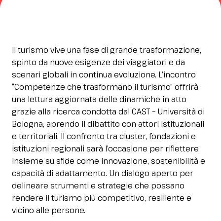
Media Room
arrow_right
Stai pianificando la tua visita a InOut?
D
Il turismo vive una fase di grande trasformazione,
spinto da nuove esigenze dei viaggiatori e da
scenari globali in continua evoluzione. L’incontro
“Competenze che trasformano il turismo” offrirà
una lettura aggiornata delle dinamiche in atto
grazie alla ricerca condotta dal CAST – Università di
Bologna, aprendo il dibattito con attori istituzionali
e territoriali. Il confronto tra cluster, fondazioni e
arrow_circle_right
OTTIENI IL TUO BIGLIETTO!
R
istituzioni regionali sarà l’occasione per riflettere
insieme su sfide come innovazione, sostenibilità e
capacità di adattamento. Un dialogo aperto per
person
delineare strumenti e strategie che possano
AREA RISERVATA VISITATORI
rendere il turismo più competitivo, resiliente e
vicino alle persone.
IT
EN
A cura di: