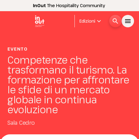
InOut
The Hospitality Community
expand_more
search
menu
Edizioni
Menù
arrow_right
EVENTO
Competenze che
InOut
arrow_right
trasformano il turismo. La
formazione per affrontare
Espositori
arrow_right
le sfide di un mercato
globale in continua
Visitatori
arrow_right
evoluzione
Buyer
Sala Cedro
arrow_right