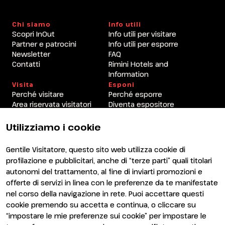
Chi siamo
Info utili
Scopri InOut
Info utili per visitare
Partner e patrocini
Info utili per esporre
Newsletter
FAQ
Contatti
Rimini Hotels and
Information
Visita
Esponi
Perché visitare
Perché esporre
Area riservata visitatori
Diventa espositore
Area riservata espositori
Utilizziamo i cookie
Gentile Visitatore, questo sito web utilizza cookie di
profilazione e pubblicitari, anche di “terze parti” quali titolari
autonomi del trattamento, al fine di inviarti promozioni e
offerte di servizi in linea con le preferenze da te manifestate
nel corso della navigazione in rete. Puoi accettare questi
ENTI CERTIFICATORI
cookie premendo su accetta e continua, o cliccare su
“impostare le mie preferenze sui cookie” per impostare le