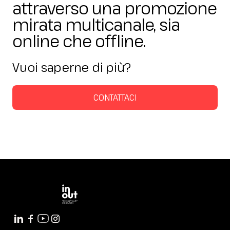
attraverso una promozione
Media Room
arrow_right
mirata multicanale, sia
online che offline.
Stai pianificando la tua visita a InOut?
D
Vuoi saperne di più?
CONTATTACI
arrow_circle_right
OTTIENI IL TUO BIGLIETTO!
R
person
AREA RISERVATA VISITATORI
IT
EN
A cura di: