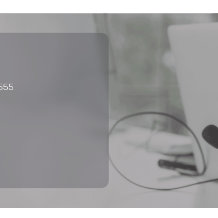
Desideri esporre a InOut?
 555