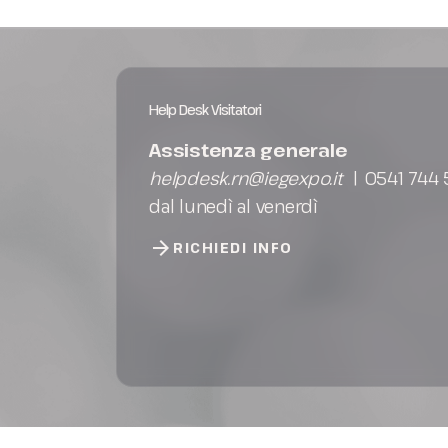
Elenco espositori 2026
Stai pianificando la tua visita a InOut?
Help Desk Visitatori
Assistenza generale
helpdesk.rn@iegexpo.it
| 0541 744
dal lunedì al venerdì
arrow_forward
RICHIEDI INFO