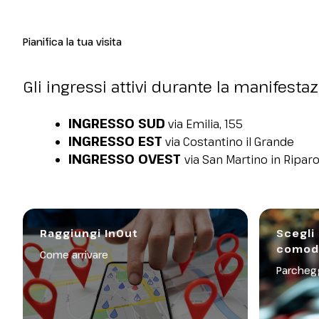
Pianifica la tua visita
Gli ingressi attivi durante la manifesta
RICHIEDI IL TUO BIGLIETTO!
INGRESSO SUD
via Emilia, 155
INGRESSO EST
via Costantino il Grande
INGRESSO OVEST
via San Martino in Riparo
Raggiungi InOut
Scegli 
comod
Come arrivare
Parchegg