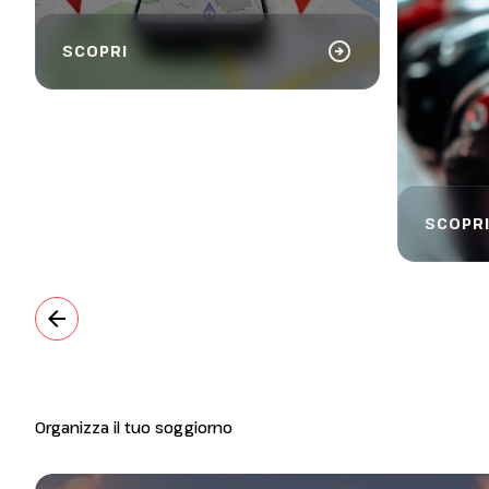
arrow_circle_right
SCOPRI
SCOPRI
arrow_back
Organizza il tuo soggiorno