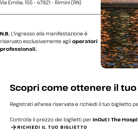
Via Emilia, 155 - 47921 - Rimini (RN)
DIVENTA BUYER
Candidati come buyer
Area riservata buyer
N.B.
L'ingresso alla manifestazione è
EVENTI
riservato esclusivamente agli
operatori
Programma eventi
professionali.
Mostre e installazioni
I premi
MEDIA ROOM
News e comunicati
Scopri come ottenere il tuo 
Accredito stampa
Contatti press
Registrati all'area riservata e richiedi il tuo biglietto
Servizi per i media
Download loghi e foto
Controlla il prezzo dei biglietti per
InOut I The Hosp
arrow_forward
RICHIEDI IL TUO BIGLIETTO
CATALOGO ESPOSITORI