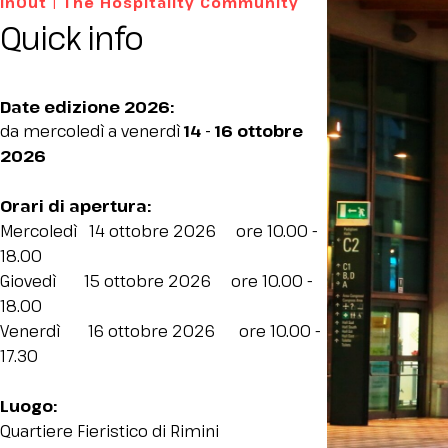
InOut | The Hospitality Community
Contatti
Quick info
FAQ
ESPONI
Area riservata espositori
Date edizione 2026:
Perché esporre
da mercoledì a venerdì
14 - 16 ottobre
Richiedi un preventivo
2026
Info per esporre
Orari di apertura:
Promuovi la tua azienda
Mercoledì 14 ottobre 2026 ore 10.00 -
Rimini Hotels and Information
18.00
VISITA
Giovedì 15 ottobre 2026 ore 10.00 -
Area riservata visitatori
18.00
Venerdì 16 ottobre 2026 ore 10.00 -
Perché visitare
17.30
Info per visitare
Richiedi info visitatori
Luogo:
Richiedi il tuo biglietto
Quartiere Fieristico di Rimini
Rimini Hotels and Information