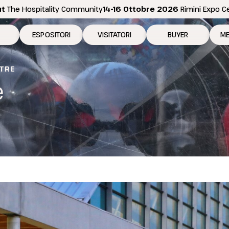
ut
The Hospitality Community
14-16 Ottobre 2026
Rimini Expo C
ESPOSITORI
VISITATORI
BUYER
ME
 2026
Perché esporre
Perché visitare
Come diventare bu
N
NTRE
e
ositive
Richiedi preventivo
Richiedi il tuo biglietto
Area riservata Buyer
Pe
Info per esporre
Info per visitare
In
Promuovi la tua azienda
Come arrivare
Se
Area riservata espositori
Elenco espositori 2026
D
Rimini Hotels and Information
Rimini Hotels and Information
Area riservata visitatori