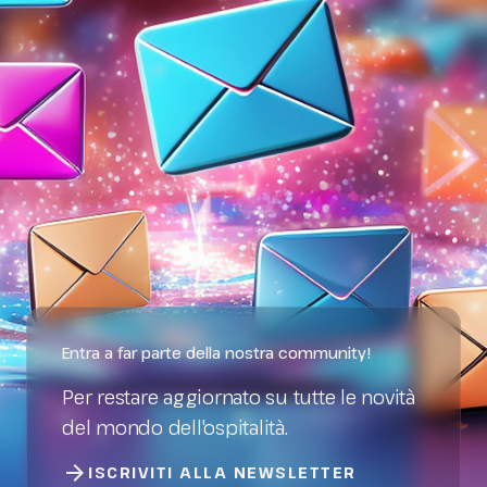
Entra a far parte della nostra community!
Per restare aggiornato su tutte le novità
del mondo dell'ospitalità.
arrow_forward
ISCRIVITI ALLA NEWSLETTER