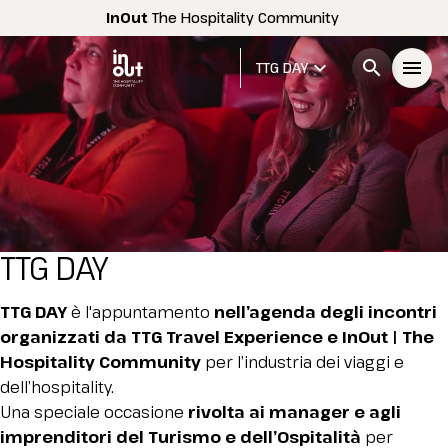
InOut
The Hospitality Community
expand_more
search
menu
TTG DAY
Menù
arrow_right
InOut
arrow_right
TTG DAY
Espositori
arrow_right
Home
arrow_right
TTG DAY
TTG DAY
è l'appuntamento
nell’agenda degli incontri
Visitatori
arrow_right
organizzati da TTG Travel Experience e InOut | The
Hospitality
Community
per l’industria dei viaggi e
dell’hospitality.
Buyer
arrow_right
Una speciale occasione
rivolta ai manager e agli
imprenditori del Turismo e dell’Ospitalità
per