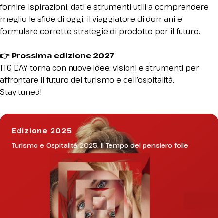
Media Room
arrow_right
fornire ispirazioni, dati e strumenti utili a comprendere
meglio le sfide di oggi, il viaggiatore di domani e
formulare corrette strategie di prodotto per il futuro.
Stai pianificando la tua visita a InOut?
D
👉 Prossima edizione​​​​​​ 2027
TTG DAY torna con nuove idee, visioni e strumenti per
affrontare il futuro del turismo e dell’ospitalità.
Stay tuned!
Edizione 2025
arrow_circle_right
OTTIENI IL TUO BIGLIETTO!
R
Turismo e Ospitalità 2025. Il Tempo del pensiero folle
person
AREA RISERVATA VISITATORI
IT
EN
A cura di: