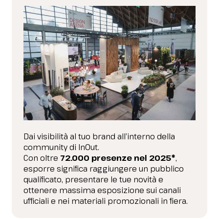
arrow_forward
SCOPRI DI PIÙ
Home
arrow_right
Perché esporre
Dai visibilità al tuo brand all’interno della
community di InOut.
Con oltre
72.000 presenze nel 2025*
,
esporre significa raggiungere un pubblico
qualificato, presentare le tue novità e
ottenere massima esposizione sui canali
ufficiali e nei materiali promozionali in fiera.