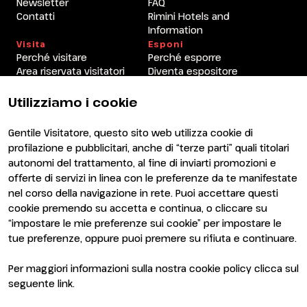
Newsletter
FAQ
Contatti
Rimini Hotels and
Information
Visita
Esponi
Perché visitare
Perché esporre
Area riservata visitatori
Diventa espositore
Area riservata espositori
Utilizziamo i cookie
Gentile Visitatore, questo sito web utilizza cookie di
profilazione e pubblicitari, anche di “terze parti” quali titolari
autonomi del trattamento, al fine di inviarti promozioni e
offerte di servizi in linea con le preferenze da te manifestate
nel corso della navigazione in rete. Puoi accettare questi
ENTI CERTIFICATORI
cookie premendo su accetta e continua, o cliccare su
“impostare le mie preferenze sui cookie” per impostare le
tue preferenze, oppure puoi premere su rifiuta e continuare.
Per maggiori informazioni sulla nostra cookie policy clicca sul
seguente
link
.