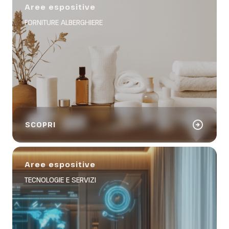
Aree espositive
FORNITURE ALBERGHIERE
arrow_circle_right
SCOPRI
Aree espositive
TECNOLOGIE E SERVIZI