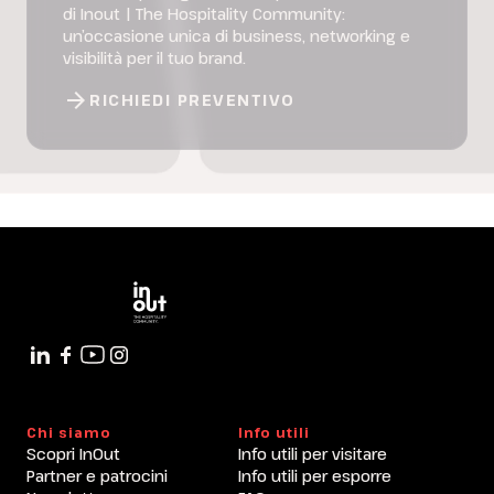
di Inout | The Hospitality Community:
un’occasione unica di business, networking e
visibilità per il tuo brand.
arrow_forward
RICHIEDI PREVENTIVO
Chi siamo
Info utili
Scopri InOut
Info utili per visitare
Partner e patrocini
Info utili per esporre