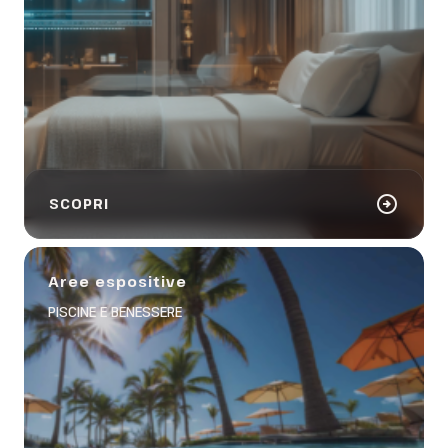
arrow_circle_right
SCOPRI
Aree espositive
PISCINE E BENESSERE