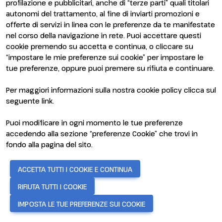
profilazione e pubblicitari, anche di “terze parti” quali titolari
Arredi, complementi, coperture e accessori
autonomi del trattamento, al fine di inviarti promozioni e
per esterni, progettazione e realizzazione di
offerte di servizi in linea con le preferenze da te manifestate
giardini, parchi e terrazze.
Scopri di più
nel corso della navigazione in rete. Puoi accettare questi
Sport & Entertainment
cookie premendo su accetta e continua, o cliccare su
Intrattenimento indoor e outdoor,
“impostare le mie preferenze sui cookie” per impostare le
attrezzature per l'attività sportiva e il
tue preferenze, oppure puoi premere su rifiuta e continuare.
fitness.
Scopri di più
Per maggiori informazioni sulla nostra cookie policy clicca sul
Camping & Glamping
seguente
link
.
Strutture e attrezzature, arredi e soluzioni
eco-friendly per i campeggi e per l’open
Puoi modificare in ogni momento le tue preferenze
air.
Scopri di più
accedendo alla sezione “preferenze Cookie” che trovi in
Balneare
fondo alla pagina del sito.
Attrezzature, giochi, arredi per gli
stabilimenti balneari e la spiaggia.
Scopri di
ACCETTA TUTTI I COOKIE E CONTINUA
più
RIFIUTA TUTTI I COOKIE
IMPOSTA LE TUE PREFERENZE SUI COOKIE