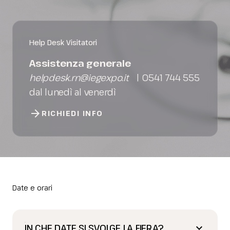
Help Desk Visitatori
Assistenza generale
helpdesk.rn@iegexpo.it
| 0541 744 555
dal lunedì al venerdì
arrow_forward
RICHIEDI INFO
Date e orari
IN CHE DATE SI SVOLGE LA FIERA?
keyboard_arrow_down