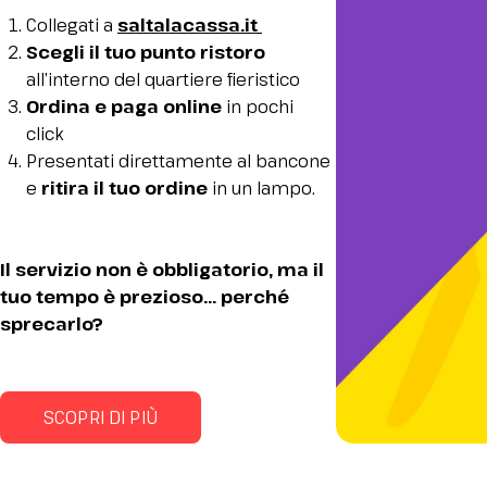
Elenco espositori 2026
Collegati a
saltalacassa.it
Scegli il tuo punto ristoro
Stai pianificando la tua visita a InOut?
all’interno del quartiere fieristico
Ordina e paga online
in pochi
click
Presentati direttamente al bancone
e
ritira il tuo ordine
in un lampo.
Il servizio non è obbligatorio, ma il
tuo tempo è prezioso... perché
sprecarlo?
SCOPRI DI PIÙ