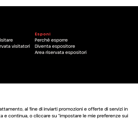
Esponi
isitare
Perché esporre
arrow_circle_right
O
rvata visitatori
Diventa espositore
Area riservata espositori
attamento, al fine di inviarti promozioni e offerte di servizi in
a e continua, o cliccare su “impostare le mie preferenze sui