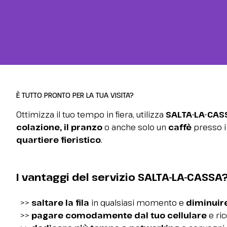
Contatti
FAQ
ESPONI
Area riservata espositori
Perché esporre
SALTA
Richiedi un preventivo
Info per esporre
È TUTTO PRONTO PER LA TUA VISITA?
LA
Promuovi la tua azienda
Ottimizza il tuo tempo in fiera, utilizza
SALTA-LA-CAS
Rimini Hotels and Information
colazione, il pranzo
CASSA
o anche solo un
caffè
presso 
quartiere fieristico
.
VISITA
Area riservata visitatori
Ordina e paga
Perché visitare
I vantaggi del servizio SALTA-LA-CASSA
online
Info per visitare
Richiedi info visitatori
>>
saltare la fila
in qualsiasi momento e
diminuire
Richiedi il tuo biglietto
>>
pagare comodamente dal tuo cellulare
e ric
Home
arrow_right
salta-la-cassa
Rimini Hotels and Information