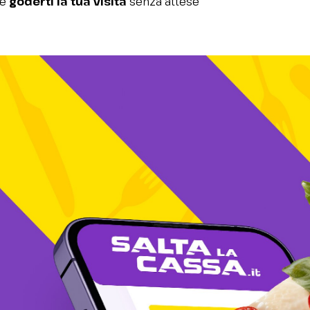
 e
goderti la tua visita
senza attese