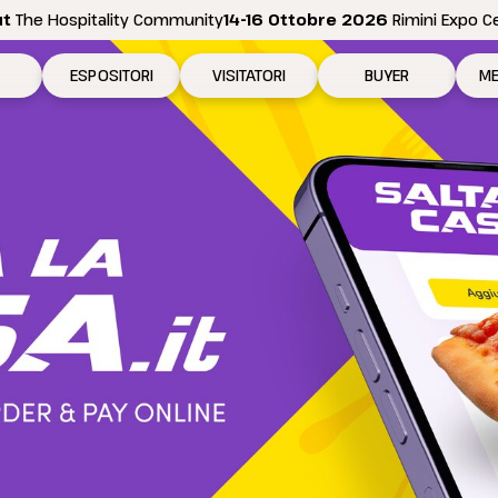
ut
The Hospitality Community
14-16 Ottobre 2026
Rimini Expo C
ESPOSITORI
VISITATORI
BUYER
ME
 2026
Perché esporre
Perché visitare
Come diventare bu
N
ositive
Richiedi preventivo
Richiedi il tuo biglietto
Area riservata Buyer
Pe
Info per esporre
Info per visitare
In
Promuovi la tua azienda
Come arrivare
Se
Area riservata espositori
Elenco espositori 2026
D
Rimini Hotels and Information
Rimini Hotels and Information
Area riservata visitatori