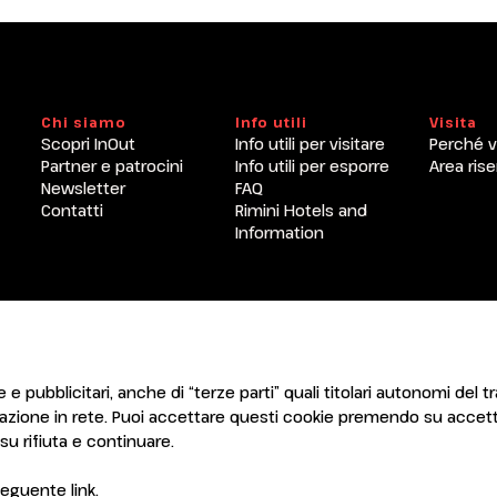
Chi siamo
Info utili
Visita
Scopri InOut
Info utili per visitare
Perché v
arrow_circle_right
RICHIEDI UN PREVENTIV
Partner e patrocini
Info utili per esporre
Area rise
Newsletter
FAQ
Contatti
Rimini Hotels and
Information
ENTI
CERTIFICATORI
 e pubblicitari, anche di “terze parti” quali titolari autonomi del tr
gazione in rete. Puoi accettare questi cookie premendo su accett
u rifiuta e continuare.
l seguente
link
.