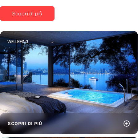
Scopri di più
WELLBEING
arrow_circle_right
SCOPRI DI PIÙ