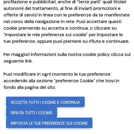
profilazione e pubblicitari, anche di “terze parti” quali titolari
Contatti
Rimini Hotels and
autonomi del trattamento, al fine di inviarti promozioni e
Information
offerte di servizi in linea con le preferenze da te manifestate
Visita
Esponi
Perché visitare
Perché esporre
nel corso della navigazione in rete. Puoi accettare questi
Area riservata visitatori
Diventa espositore
cookie premendo su accetta e continua, o cliccare su
Area riservata espositori
“impostare le mie preferenze sui cookie” per impostare le
tue preferenze, oppure puoi premere su rifiuta e continuare.
Per maggiori informazioni sulla nostra cookie policy clicca sul
seguente
link
.
Puoi modificare in ogni momento le tue preferenze
accedendo alla sezione “preferenze Cookie” che trovi in
ENTI CERTIFICATORI
fondo alla pagina del sito.
ACCETTA TUTTI I COOKIE E CONTINUA
RIFIUTA TUTTI I COOKIE
IMPOSTA LE TUE PREFERENZE SUI COOKIE