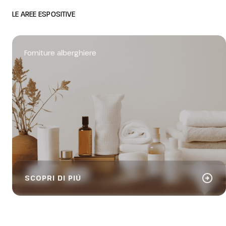
LE AREE ESPOSITIVE
Forniture alberghiere
arrow_circle_right
SCOPRI DI PIÙ