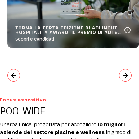
TORNA LA TERZA EDIZIONE DI ADI INOUT
arrow_circle_right
HOSPITALITY AWARD, IL PREMIO DI ADI E
INOUT.
Scopri e candidati
arrow_back
arrow_forward
Focus espositivo
POOLWIDE
Un’area unica, progettata per accogliere
le migliori
aziende del settore piscine e wellness
in grado di