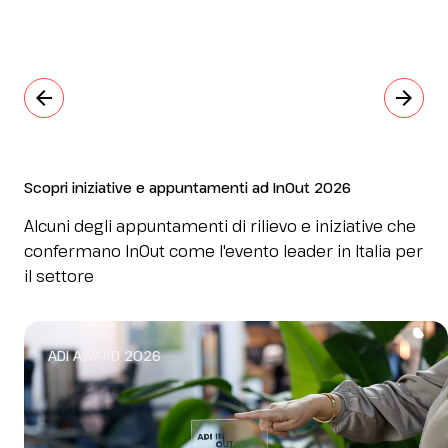
arrow_back
arrow_forward
Scopri iniziative e appuntamenti ad InOut 2026
Alcuni degli appuntamenti di rilievo e iniziative che
confermano InOut come l'evento leader in Italia per
il settore
ADI AWARD 2026