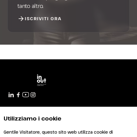
tanto altro.
arrow_forward
ISCRIVITI ORA
Chi siamo
Info utili
Utilizziamo i cookie
Scopri InOut
Info utili per visitare
Partner e patrocini
Info utili per esporre
Gentile Visitatore, questo sito web utilizza cookie di
Newsletter
FAQ