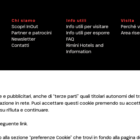
Chi siamo
Info utili
Visita
Scopri InOut
Info utili per visitare
Perché v
Partner e patrocini
Info utili per esporre
Area rise
Newsletter
FAQ
Contatti
Rimini Hotels and
Information
ENTI
CERTIFICATORI
 e pubblicitari, anche di “terze parti” quali titolari autonomi del tr
gazione in rete. Puoi accettare questi cookie premendo su accett
u rifiuta e continuare.
l seguente
link
.
7921 Rimini (Italy) - Registro Imprese Rimini e C.F./P.I. 00139440408
vacy Policy
-
Cookie Policy
-
Preferenze Cookie
la sezione “preferenze Cookie” che trovi in fondo alla pagina de