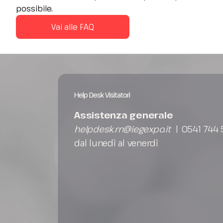
Contatti
possibile.
FAQ
Vai alle FAQ
ESPONI
Area riservata espositori
Perché esporre
Richiedi un preventivo
Info per esporre
Help Desk Visitatori
Promuovi la tua azienda
Assistenza generale
Rimini Hotels and Information
helpdesk.rn@iegexpo.it
| 0541 744
VISITA
dal lunedì al venerdì
Area riservata visitatori
Perché visitare
Info per visitare
Richiedi info visitatori
Richiedi il tuo biglietto
Rimini Hotels and Information