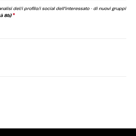
alisi del/i profilo/i social dell'interessato - di nuovi gruppi
*
This question is required.
tà 8b)
arrow_circle_right
O