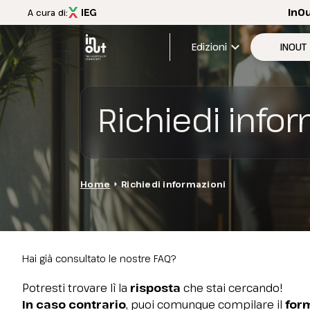
InO
A cura di:
expand_more
Edizioni
INOUT
Edizione
Richiedi info
Menù
Aree esp
INOUT
FAQ
Scopri InOut
Aree espositive
Home
arrow_right
Richiedi informazioni
Tema 2026
Travel&Hospitality Vision
Partner e patrocini
Magazine InOut Review
Hai già consultato le nostre FAQ?
Scarica l'APP ufficiale
Potresti trovare lì la
risposta
che stai cercando!
Iscriviti alla newsletter
In caso contrario
, puoi comunque compilare il
for