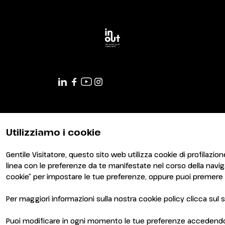
Utilizziamo i cookie
Gentile Visitatore, questo sito web utilizza cookie di profilazione
linea con le preferenze da te manifestate nel corso della navi
cookie” per impostare le tue preferenze, oppure puoi premere s
Per maggiori informazioni sulla nostra cookie policy clicca su
© 2026
ITALIAN EXHIBITION GROUP SpA - Via Emilia 155, 4
- Cap. Soc. 52.214.897 i.v. -
Copyright & disclaimer
-
Pri
Puoi modificare in ogni momento le tue preferenze accedendo al