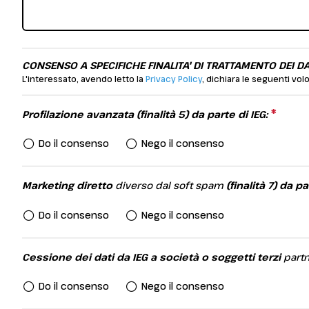
Elenco espositori 2026
Stai pianificando la tua visita a InOut?
CONSENSO A SPECIFICHE FINALITA' DI TRATTAMENTO DEI DA
L'interessato, avendo letto la
Privacy Policy
, dichiara le seguenti volo
*
This 
Profilazione avanzata (finalità 5) da parte di IEG:
Do il consenso
Nego il consenso
Marketing diretto
diverso dal soft spam
(finalità 7) da pa
Do il consenso
Nego il consenso
Cessione dei dati da IEG a società o soggetti terzi
partn
Do il consenso
Nego il consenso