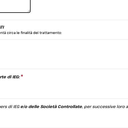
Desideri esporre a InOut?
TI
ntà circa le finalità del trattamento:
question is required.
*
This question is required.
rte di IEG:
ers di IEG
e/o delle Società Controllate
, per successive loro 