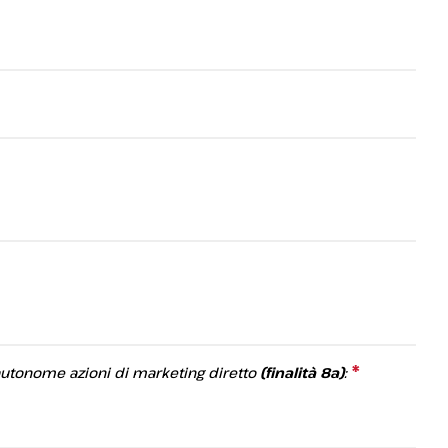
*
This
autonome azioni di marketing diretto
(finalità 8a)
:
question
is
required.