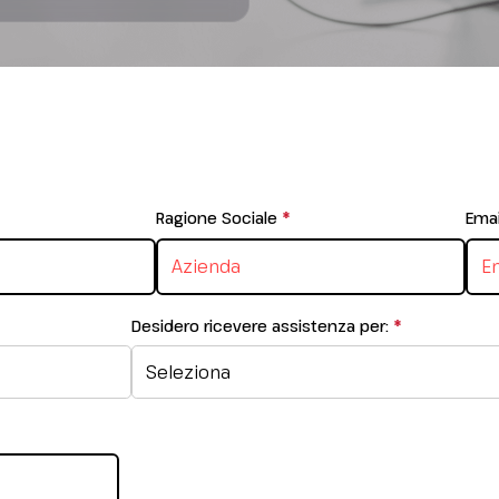
estion is
Ragione Sociale
*
This question is
Emai
d.
required.
 required.
Desidero ricevere assistenza per:
*
This questi
required.