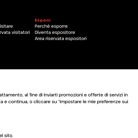
Esponi
isitare
Perché esporre
rvata visitatori
Diventa espositore
Area riservata espositori
attamento, al fine di inviarti promozioni e offerte di servizi in
a e continua, o cliccare su “impostare le mie preferenze sui
l sito.