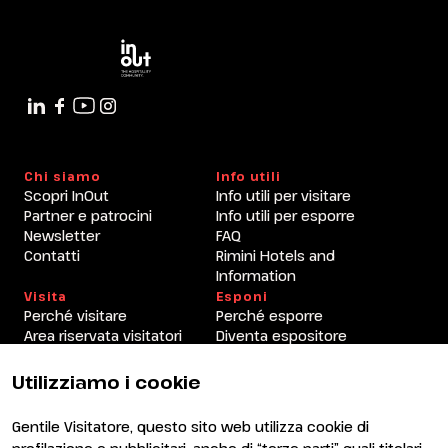
Presa visione Privacy Policy
Chi siamo
Info utili
Scopri InOut
Info utili per visitare
Partner e patrocini
Info utili per esporre
Newsletter
FAQ
Contatti
Rimini Hotels and
Information
Visita
Esponi
Perché visitare
Perché esporre
Area riservata visitatori
Diventa espositore
ATTIVITA' PRINCIPALE DELL'AZIENDA *
Area riservata espositori
Utilizziamo i cookie
Gentile Visitatore, questo sito web utilizza cookie di