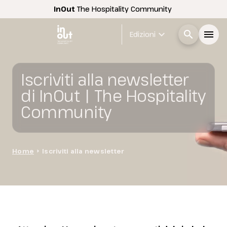
InOut
The Hospitality Community
expand_more
search
menu
Edizioni
Menù
arrow_right
Iscriviti alla newsletter
di InOut | The Hospitality
InOut
arrow_right
Community
Espositori
arrow_right
Home
arrow_right
Iscriviti alla newsletter
Visitatori
arrow_right
Buyer
arrow_right
Skip survey header