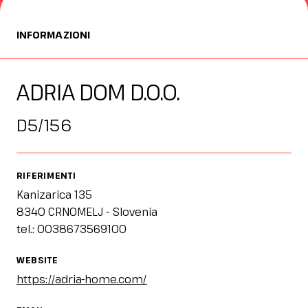
Media Room
arrow_right
INFORMAZIONI
Stai pianificando la tua visita a InOut?
D
ADRIA DOM D.O.O.
D5/156
RIFERIMENTI
Kanizarica 135
arrow_circle_right
OTTIENI IL TUO BIGLIETTO!
R
8340 CRNOMELJ - Slovenia
tel.: 0038673569100
person
AREA RISERVATA VISITATORI
WEBSITE
https://adria-home.com/
IT
EN
A cura di: