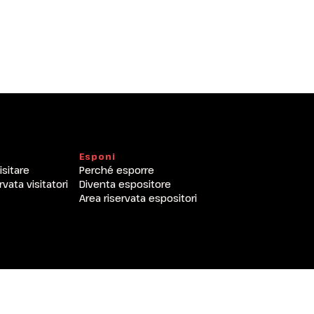
arrow_drop_down
arrow_drop_down
Esponi
isitare
Perché esporre
arrow_drop_down
rvata visitatori
Diventa espositore
Area riservata espositori
arrow_drop_down