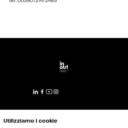
tel.: 00390721472483
DIVENTA BUYER
Candidati come buyer
Area riservata buyer
EVENTI
Programma eventi
Mostre e installazioni
I premi
MEDIA ROOM
News e comunicati
Accredito stampa
Contatti press
Servizi per i media
Download loghi e foto
Utilizziamo i cookie
CATALOGO ESPOSITORI