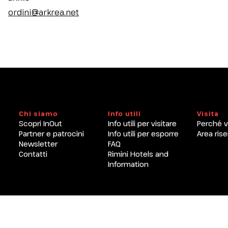
ordini@arkrea.net
Chi siamo
Info utili
Visita
Scopri InOut
Info utili per visitare
Perché v
Partner e patrocini
Info utili per esporre
Area rise
Newsletter
FAQ
Contatti
Rimini Hotels and
Information
ENTI
CERTIFICATORI