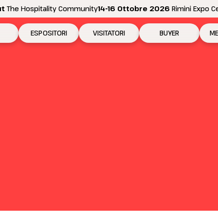
ut
The Hospitality Community
14-16 Ottobre 2026
Rimini Expo C
ESPOSITORI
VISITATORI
BUYER
ME
 2026
Perché esporre
Perché visitare
Come diventare bu
N
ositive
Richiedi preventivo
Richiedi il tuo biglietto
Area riservata Buyer
Pe
Info per esporre
Info per visitare
In
Promuovi la tua azienda
Come arrivare
Se
Area riservata espositori
Elenco espositori 2026
D
Rimini Hotels and Information
Rimini Hotels and Information
Area riservata visitatori