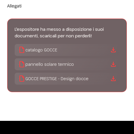
Allegati
L'espositore ha messo a disposizione i suoi
documenti, scaricali per non perderli!
draft
download
catalogo GOCCE
draft
download
pannello solare termico
draft
download
GOCCE PRESTIGE - Design docce