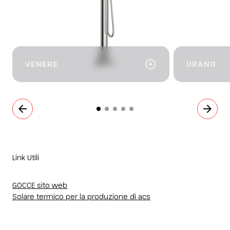
arrow_circle_right
VENERE
URANO
arrow_back
arrow_forward
Link Utili
GOCCE sito web
Solare termico per la produzione di acs