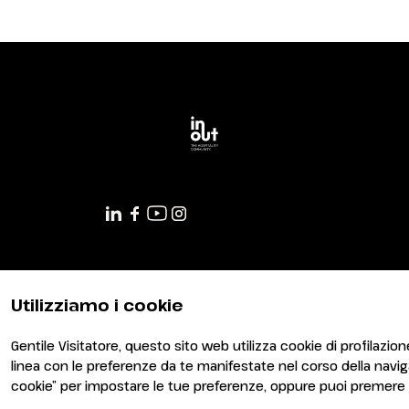
risveglierà il mondo
DIVENTA BUYER
Candidati come buyer
arrow_circle_right
8 OTTOBRE
Area riservata buyer
14:30 - 15:30
InOut Arena
EVENTI
Programma eventi
Mostre e installazioni
I premi
MEDIA ROOM
News e comunicati
Accredito stampa
Contatti press
Utilizziamo i cookie
Servizi per i media
Gentile Visitatore, questo sito web utilizza cookie di profilazione
Download loghi e foto
linea con le preferenze da te manifestate nel corso della navi
cookie” per impostare le tue preferenze, oppure puoi premere s
CATALOGO ESPOSITORI