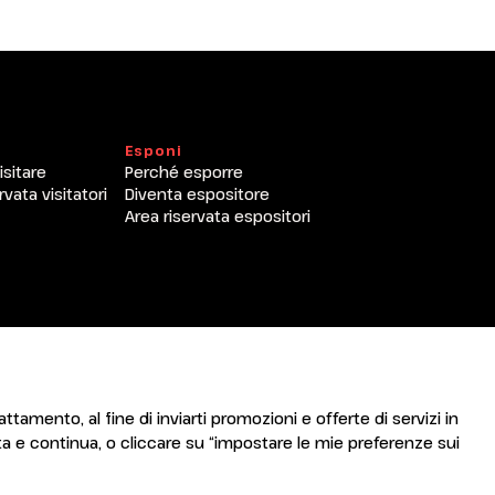
arrow_drop_down
arrow_drop_down
Esponi
isitare
Perché esporre
rvata visitatori
Diventa espositore
Area riservata espositori
arrow_drop_down
attamento, al fine di inviarti promozioni e offerte di servizi in
a e continua, o cliccare su “impostare le mie preferenze sui
arrow_drop_down