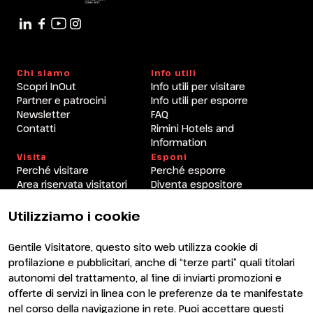
Chi siamo
Info utili
Scopri InOut
Info utili per visitare
Partner e patrocini
Info utili per esporre
Newsletter
FAQ
Contatti
Rimini Hotels and
Information
Visita
Esponi
Perché visitare
Perché esporre
Area riservata visitatori
Diventa espositore
Area riservata espositori
Utilizziamo i cookie
Gentile Visitatore, questo sito web utilizza cookie di
profilazione e pubblicitari, anche di “terze parti” quali titolari
autonomi del trattamento, al fine di inviarti promozioni e
offerte di servizi in linea con le preferenze da te manifestate
nel corso della navigazione in rete. Puoi accettare questi
ENTI CERTIFICATORI