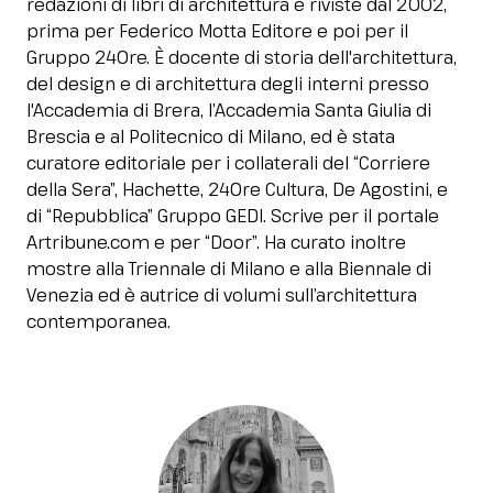
redazioni di libri di architettura e riviste dal 2002,
Media Room
arrow_right
prima per Federico Motta Editore e poi per il
Gruppo 24Ore. È docente di storia dell'architettura,
del design e di architettura degli interni presso
Stai pianificando la tua visita a InOut?
D
l'Accademia di Brera, l’Accademia Santa Giulia di
Brescia e al Politecnico di Milano, ed è stata
curatore editoriale per i collaterali del “Corriere
della Sera”, Hachette, 24Ore Cultura, De Agostini, e
di “Repubblica” Gruppo GEDI. Scrive per il portale
Artribune.com e per “Door”. Ha curato inoltre
mostre alla Triennale di Milano e alla Biennale di
Venezia ed è autrice di volumi sull’architettura
contemporanea.
arrow_circle_right
RICHIEDI IL TUO BIGLIETTO!
R
person
AREA RISERVATA VISITATORI
IT
EN
A cura di: