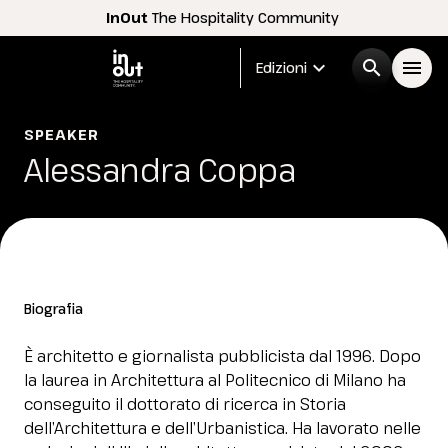
InOut
The Hospitality Community
expand_more
search
menu
Edizioni
Menù
SPEAKER
arrow_right
Alessandra Coppa
InOut
arrow_right
Espositori
arrow_right
Biografia
Visitatori
arrow_right
È architetto e giornalista pubblicista dal 1996. Dopo
la laurea in Architettura al Politecnico di Milano ha
Buyer
arrow_right
conseguito il dottorato di ricerca in Storia
dell’Architettura e dell’Urbanistica. Ha lavorato nelle