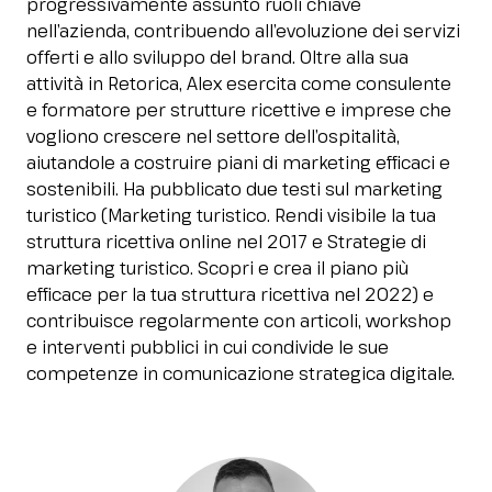
progressivamente assunto ruoli chiave
Media Room
arrow_right
nell’azienda, contribuendo all’evoluzione dei servizi
offerti e allo sviluppo del brand. Oltre alla sua
attività in Retorica, Alex esercita come consulente
Stai pianificando la tua visita a InOut?
D
e formatore per strutture ricettive e imprese che
vogliono crescere nel settore dell’ospitalità,
aiutandole a costruire piani di marketing efficaci e
sostenibili. Ha pubblicato due testi sul marketing
turistico (Marketing turistico. Rendi visibile la tua
struttura ricettiva online nel 2017 e Strategie di
marketing turistico. Scopri e crea il piano più
efficace per la tua struttura ricettiva nel 2022) e
contribuisce regolarmente con articoli, workshop
arrow_circle_right
OTTIENI IL TUO BIGLIETTO!
R
e interventi pubblici in cui condivide le sue
competenze in comunicazione strategica digitale.
person
AREA RISERVATA VISITATORI
IT
EN
A cura di: