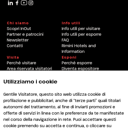
Beach Arena
Chi siamo
Info utili
Scopri InOut
Info utili per visitare
Partner e patrocini
Info utili per esporre
Newsletter
FAQ
Contatti
Rimini Hotels and
Information
Visita
Esponi
Perché visitare
Perché esporre
Area riservata visitatori
Diventa espositore
Area riservata espositori
Utilizziamo i cookie
Gentile Visitatore, questo sito web utilizza cookie di
profilazione e pubblicitari, anche di “terze parti” quali titolari
autonomi del trattamento, al fine di inviarti promozioni e
offerte di servizi in linea con le preferenze da te manifestate
nel corso della navigazione in rete. Puoi accettare questi
ENTI CERTIFICATORI
cookie premendo su accetta e continua, o cliccare su