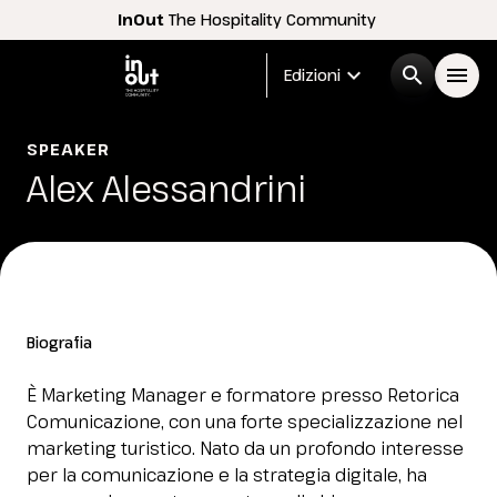
InOut
The Hospitality Community
expand_more
search
menu
Edizioni
Menù
SPEAKER
arrow_right
Alex Alessandrini
InOut
arrow_right
Espositori
arrow_right
Biografia
Visitatori
arrow_right
È Marketing Manager e formatore presso Retorica
Comunicazione, con una forte specializzazione nel
Buyer
arrow_right
marketing turistico. Nato da un profondo interesse
per la comunicazione e la strategia digitale, ha