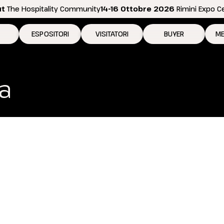
ut
The Hospitality Community
14-16 Ottobre 2026
Rimini Expo C
ESPOSITORI
VISITATORI
BUYER
ME
 2026
Perché esporre
Perché visitare
Come diventare bu
N
a
ositive
Richiedi preventivo
Richiedi il tuo biglietto
Area riservata Buyer
Pe
Info per esporre
Info per visitare
In
Promuovi la tua azienda
Come arrivare
Se
Area riservata espositori
Elenco espositori 2026
D
Rimini Hotels and Information
Rimini Hotels and Information
Area riservata visitatori