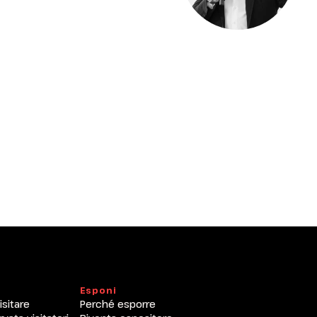
arrow_drop_down
arrow_drop_down
Esponi
isitare
Perché esporre