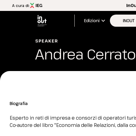
InO
A cura di:
expand_more
Edizioni
INOUT
Edizione
SPEAKER
Andrea Cerrato
Menù
Aree esp
INOUT
FAQ
Scopri InOut
Aree espositive
Tema 2026
Travel&Hospitality Vision
Biografia
Partner e patrocini
Magazine InOut Review
Esperto in reti di impresa e consorzi di operatori tur
Scarica l'APP ufficiale
Co-autore del libro "Economia delle Relazioni, dalla co
Iscriviti alla newsletter