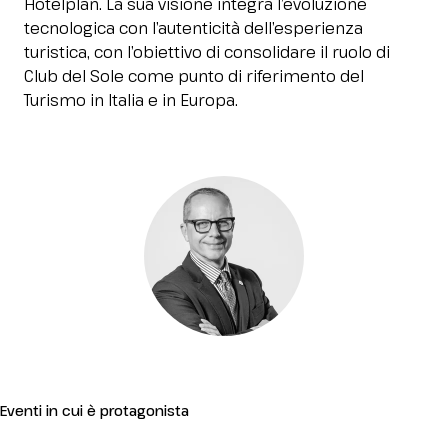
Hotelplan. La sua visione integra l’evoluzione
Media Room
arrow_right
tecnologica con l’autenticità dell’esperienza
turistica, con l’obiettivo di consolidare il ruolo di
Club del Sole come punto di riferimento del
Stai pianificando la tua visita a InOut?
D
Turismo in Italia e in Europa.
arrow_circle_right
RICHIEDI IL TUO BIGLIETTO!
R
person
AREA RISERVATA VISITATORI
Eventi in cui è protagonista
IT
EN
A cura di: