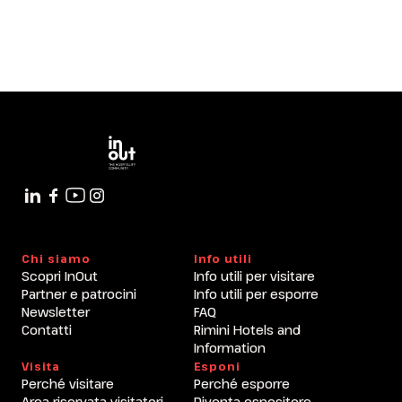
Viaggi e Viaggiatori nell’era degli
Agenti. Risultati della Ricerca 2025
dell’Osservatorio Travel Innovation
del Politecnico di Milano
arrow_circle_right
9 OTTOBRE
11:00 - 13:00
Main Arena
Chi siamo
Info utili
Scopri InOut
Info utili per visitare
Partner e patrocini
Info utili per esporre
Newsletter
FAQ
Contatti
Rimini Hotels and
Information
Visita
Esponi
Perché visitare
Perché esporre
Area riservata visitatori
Diventa espositore