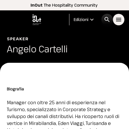
InOut
The Hospitality Community
expand_more
search
menu
Edizioni
Menù
SPEAKER
arrow_right
Angelo Cartelli
InOut
arrow_right
Espositori
arrow_right
Biografia
Visitatori
arrow_right
Manager con oltre 25 anni di esperienza nel
Turismo, specializzato in Corporate Strategy e
Buyer
arrow_right
sviluppo dei canali distributivi. Ha ricoperto ruoli di
vertice in Mirabilandia, Eden Viaggi, Turisanda e