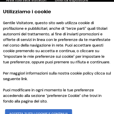
Area riservata espositori
Utilizziamo i cookie
Gentile Visitatore, questo sito web utilizza cookie di
profilazione e pubblicitari, anche di “terze parti” quali titolari
autonomi del trattamento, al fine di inviarti promozioni e
offerte di servizi in linea con le preferenze da te manifestate
nel corso della navigazione in rete. Puoi accettare questi
ENTI CERTIFICATORI
cookie premendo su accetta e continua, o cliccare su
“impostare le mie preferenze sui cookie” per impostare le
tue preferenze, oppure puoi premere su rifiuta e continuare.
Per maggiori informazioni sulla nostra cookie policy clicca sul
seguente
link
.
Puoi modificare in ogni momento le tue preferenze
accedendo alla sezione “preferenze Cookie” che trovi in
fondo alla pagina del sito.
© 2026
ITALIAN EXHIBITION GROUP SpA - Via Emilia 155, 47921
ACCETTA TUTTI I COOKIE E CONTINUA