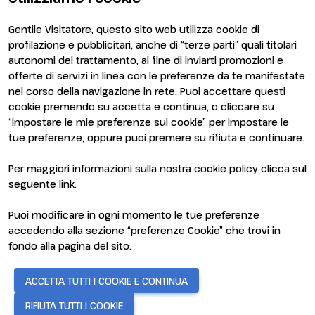
Gentile Visitatore, questo sito web utilizza cookie di
profilazione e pubblicitari, anche di “terze parti” quali titolari
autonomi del trattamento, al fine di inviarti promozioni e
offerte di servizi in linea con le preferenze da te manifestate
nel corso della navigazione in rete. Puoi accettare questi
ENTI CERTIFICATORI
cookie premendo su accetta e continua, o cliccare su
“impostare le mie preferenze sui cookie” per impostare le
tue preferenze, oppure puoi premere su rifiuta e continuare.
Per maggiori informazioni sulla nostra cookie policy clicca sul
seguente
link
.
Puoi modificare in ogni momento le tue preferenze
accedendo alla sezione “preferenze Cookie” che trovi in
fondo alla pagina del sito.
© 2026
ITALIAN EXHIBITION GROUP SpA - Via Emilia 155, 47921
ACCETTA TUTTI I COOKIE E CONTINUA
Rimini (Italy) - Registro Imprese Rimini e C.F./P.I. 00139440408 -
Cap. Soc. 52.214.897 i.v. -
Copyright & disclaimer
-
Privacy Policy
-
RIFIUTA TUTTI I COOKIE