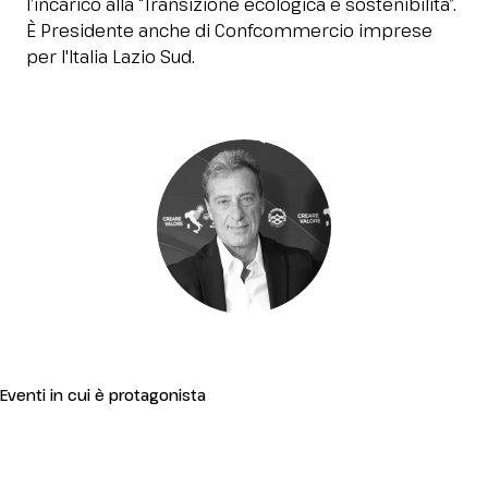
l’incarico alla “Transizione ecologica e sostenibilità”.
Media Room
arrow_right
È Presidente anche di Confcommercio imprese
per l'Italia Lazio Sud.
Stai pianificando la tua visita a InOut?
D
arrow_circle_right
RICHIEDI IL TUO BIGLIETTO!
R
Eventi in cui è protagonista
person
AREA RISERVATA VISITATORI
IT
EN
A cura di:
La nuova era del Turismo nautico. La