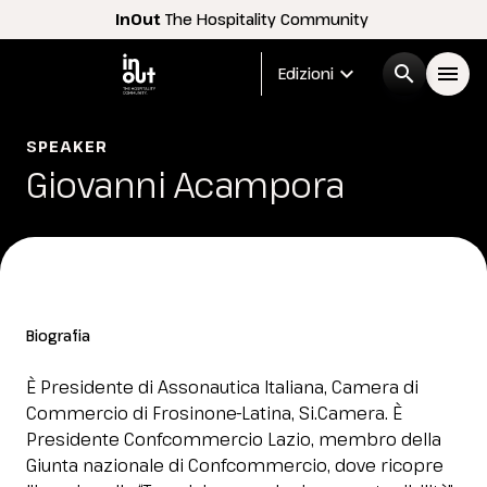
InOut
The Hospitality Community
expand_more
search
menu
Edizioni
Menù
SPEAKER
arrow_right
Giovanni Acampora
InOut
arrow_right
Espositori
arrow_right
Biografia
Visitatori
arrow_right
È Presidente di Assonautica Italiana, Camera di
Commercio di Frosinone-Latina, Si.Camera. È
Buyer
arrow_right
Presidente Confcommercio Lazio, membro della
Giunta nazionale di Confcommercio, dove ricopre