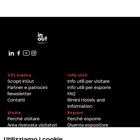
vacanza in barca si trasforma in
segmento turistico e in opportunità
di business per il settore
arrow_circle_right
8 OTTOBRE
15:40 - 16:40
Global Village Arena
Chi siamo
Info utili
Scopri InOut
Info utili per visitare
Partner e patrocini
Info utili per esporre
Newsletter
FAQ
Contatti
Rimini Hotels and
Information
Visita
Esponi
Perché visitare
Perché esporre
Area riservata visitatori
Diventa espositore
Area riservata espositori
Utilizziamo i cookie