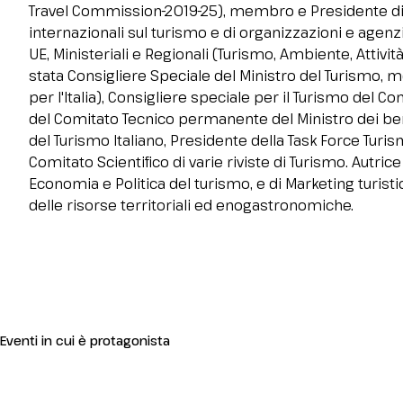
Contatti
Travel Commission-2019-25), membro e Presidente di va
internazionali sul turismo e di organizzazioni e agenz
FAQ
UE, Ministeriali e Regionali (Turismo, Ambiente, Attivit
ESPONI
stata Consigliere Speciale del Ministro del Turismo, 
Area riservata espositori
per l'Italia), Consigliere speciale per il Turismo del
Perché esporre
del Comitato Tecnico permanente del Ministro dei be
del Turismo Italiano, Presidente della Task Force Turi
Richiedi un preventivo
Comitato Scientifico di varie riviste di Turismo. Autric
Info per esporre
Economia e Politica del turismo, e di Marketing turisti
Promuovi la tua azienda
delle risorse territoriali ed enogastronomiche.
Rimini Hotels and Information
VISITA
Area riservata visitatori
Perché visitare
Info per visitare
Eventi in cui è protagonista
Richiedi info visitatori
Richiedi il tuo biglietto
Rimini Hotels and Information