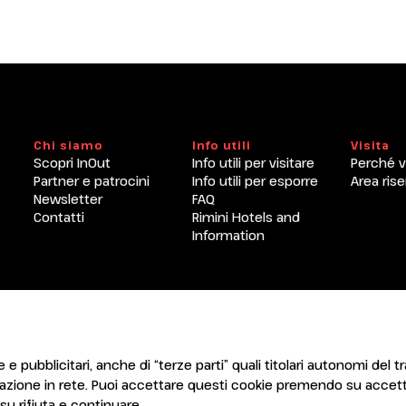
Chi siamo
Info utili
Visita
Scopri InOut
Info utili per visitare
Perché v
Partner e patrocini
Info utili per esporre
Area rise
Newsletter
FAQ
Contatti
Rimini Hotels and
Information
ENTI
CERTIFICATORI
 e pubblicitari, anche di “terze parti” quali titolari autonomi del tr
gazione in rete. Puoi accettare questi cookie premendo su accett
u rifiuta e continuare.