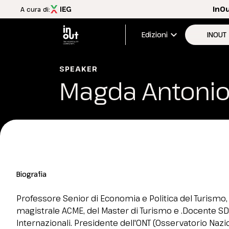
InO
A cura di:
expand_more
Edizioni
INOUT
Edizione
SPEAKER
Magda Antonio
Menù
Aree esp
INOUT
FAQ
Scopri InOut
Aree espositive
Tema 2026
Travel&Hospitality Vision
Biografia
Partner e patrocini
Magazine InOut Review
Professore Senior di Economia e Politica del Turismo, U
Scarica l'APP ufficiale
magistrale ACME, del Master di Turismo e .Docente SDA
Iscriviti alla newsletter
Internazionali. Presidente dell'ONT (Osservatorio Naz