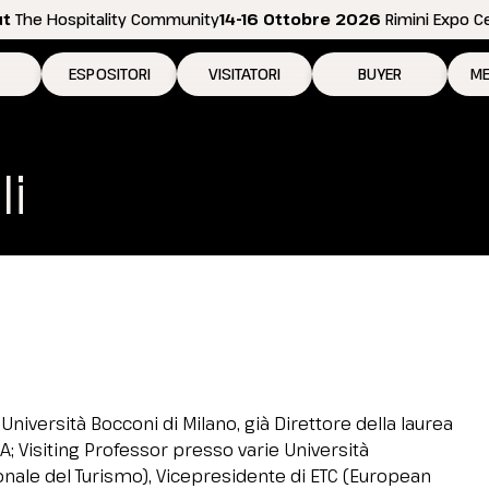
ut
The Hospitality Community
14-16 Ottobre 2026
Rimini Expo C
ESPOSITORI
VISITATORI
BUYER
ME
 2026
Perché esporre
Perché visitare
Come diventare bu
N
li
ositive
Richiedi preventivo
Richiedi il tuo biglietto
Area riservata Buyer
Pe
Info per esporre
Info per visitare
In
Promuovi la tua azienda
Come arrivare
Se
Area riservata espositori
Elenco espositori 2026
D
Rimini Hotels and Information
Rimini Hotels and Information
niversità Bocconi di Milano, già Direttore della laurea
; Visiting Professor presso varie Università
Area riservata visitatori
ionale del Turismo), Vicepresidente di ETC (European