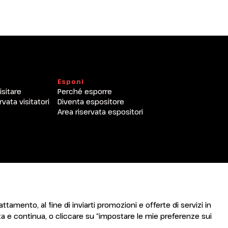
arrow_drop_down
arrow_drop_down
Esponi
isitare
Perché esporre
rvata visitatori
Diventa espositore
Area riservata espositori
arrow_drop_down
attamento, al fine di inviarti promozioni e offerte di servizi in
arrow_drop_down
a e continua, o cliccare su “impostare le mie preferenze sui