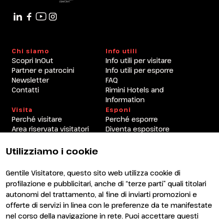
Chi siamo
Info utili
Scopri InOut
Info utili per visitare
Partner e patrocini
Info utili per esporre
Newsletter
FAQ
Contatti
Rimini Hotels and
Information
Visita
Esponi
Perché visitare
Perché esporre
Area riservata visitatori
Diventa espositore
Area riservata espositori
Utilizziamo i cookie
Gentile Visitatore, questo sito web utilizza cookie di
profilazione e pubblicitari, anche di “terze parti” quali titolari
autonomi del trattamento, al fine di inviarti promozioni e
offerte di servizi in linea con le preferenze da te manifestate
nel corso della navigazione in rete. Puoi accettare questi
ENTI CERTIFICATORI