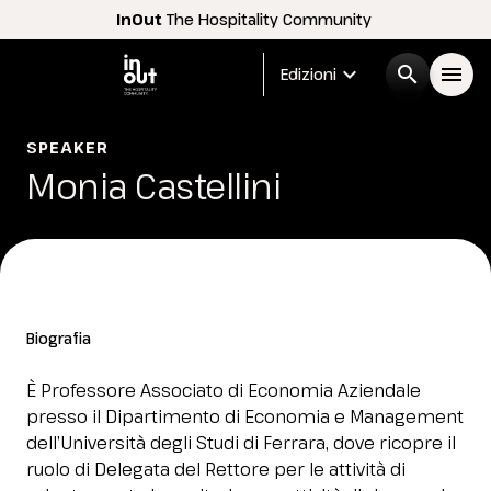
InOut
The Hospitality Community
expand_more
search
menu
Edizioni
Menù
SPEAKER
arrow_right
Monia Castellini
InOut
arrow_right
Espositori
arrow_right
Biografia
Visitatori
arrow_right
È Professore Associato di Economia Aziendale
presso il Dipartimento di Economia e Management
Buyer
arrow_right
dell’Università degli Studi di Ferrara, dove ricopre il
ruolo di Delegata del Rettore per le attività di