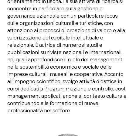
orientamento in uscita. La sua attività di ricerca si
Media Room
arrow_right
concentra in particolare sulla gestione e
governance aziendale con un particolare focus
dulle organizzazioni culturali e turistiche, con
Stai pianificando la tua visita a InOut?
D
attenzione ai processi di creazione di valore e alla
valorizzazione del capitale intellettuale e
relazionale. È autrice di numerosi studi e
pubblicazioni su riviste nazionali e internazionali,
nei quali approfondisce il ruolo del management
nella sostenibilità economica e sociale delle
imprese culturali, museali e cooperative. Accanto
all’impegno scientifico, svolge attività didattica in
corsi dedicati a Programmazione e controllo, cost
arrow_circle_right
RICHIEDI IL TUO BIGLIETTO!
R
management applicati anche al contesto culturale,
contribuendo alla formazione di nuove
professionalità nel settore.
person
AREA RISERVATA VISITATORI
IT
EN
A cura di: