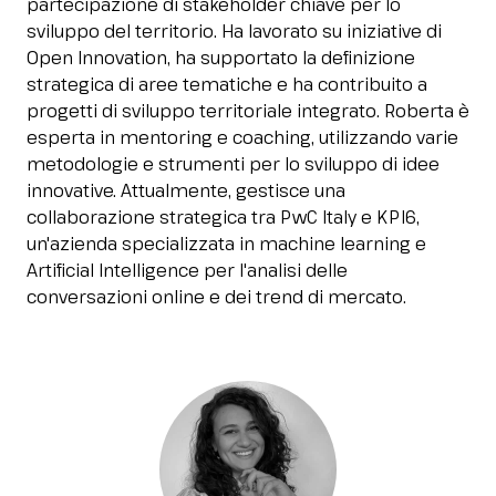
partecipazione di stakeholder chiave per lo
Media Room
arrow_right
sviluppo del territorio. Ha lavorato su iniziative di
Open Innovation, ha supportato la definizione
strategica di aree tematiche e ha contribuito a
Stai pianificando la tua visita a InOut?
D
progetti di sviluppo territoriale integrato. Roberta è
esperta in mentoring e coaching, utilizzando varie
metodologie e strumenti per lo sviluppo di idee
innovative. Attualmente, gestisce una
collaborazione strategica tra PwC Italy e KPI6,
un'azienda specializzata in machine learning e
Artificial Intelligence per l'analisi delle
conversazioni online e dei trend di mercato.
arrow_circle_right
OTTIENI IL TUO BIGLIETTO!
R
person
AREA RISERVATA VISITATORI
IT
EN
A cura di: