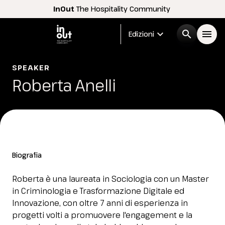
InOut
The Hospitality Community
expand_more
search
menu
Edizioni
Menù
SPEAKER
arrow_right
Roberta Anelli
InOut
arrow_right
Espositori
arrow_right
Biografia
Visitatori
arrow_right
Roberta è una laureata in Sociologia con un Master
in Criminologia e Trasformazione Digitale ed
Buyer
arrow_right
Innovazione, con oltre 7 anni di esperienza in
progetti volti a promuovere l'engagement e la