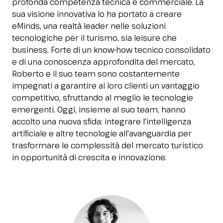
profonda competenza tecnica e commerciale. La
Media Room
arrow_right
sua visione innovativa lo ha portato a creare
eMinds, una realtà leader nelle soluzioni
tecnologiche per il turismo, sia leisure che
Stai pianificando la tua visita a InOut?
D
business. Forte di un know-how tecnico consolidato
e di una conoscenza approfondita del mercato,
Roberto e il suo team sono costantemente
impegnati a garantire ai loro clienti un vantaggio
competitivo, sfruttando al meglio le tecnologie
emergenti. Oggi, insieme al suo team, hanno
accolto una nuova sfida: integrare l'intelligenza
artificiale e altre tecnologie all'avanguardia per
trasformare le complessità del mercato turistico
arrow_circle_right
OTTIENI IL TUO BIGLIETTO!
R
in opportunità di crescita e innovazione.
person
AREA RISERVATA VISITATORI
IT
EN
A cura di: