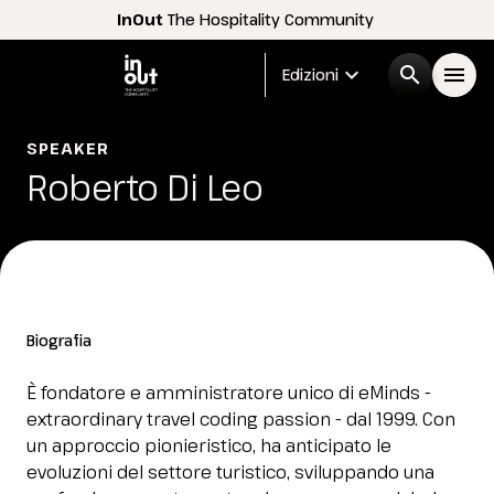
InOut
The Hospitality Community
expand_more
search
menu
Edizioni
Menù
SPEAKER
arrow_right
Roberto Di Leo
InOut
arrow_right
Espositori
arrow_right
Biografia
Visitatori
arrow_right
È fondatore e amministratore unico di eMinds -
extraordinary travel coding passion - dal 1999. Con
Buyer
arrow_right
un approccio pionieristico, ha anticipato le
evoluzioni del settore turistico, sviluppando una