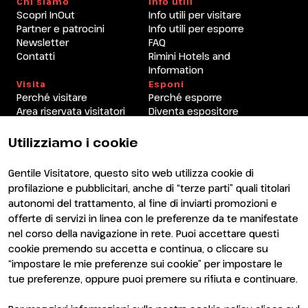
Chi siamo
Info utili
Scopri InOut
Info utili per visitare
Partner e patrocini
Info utili per esporre
Newsletter
FAQ
Contatti
Rimini Hotels and
Information
Visita
Esponi
Perché visitare
Perché esporre
Area riservata visitatori
Diventa espositore
Area riservata espositori
Utilizziamo i cookie
Gentile Visitatore, questo sito web utilizza cookie di
profilazione e pubblicitari, anche di “terze parti” quali titolari
autonomi del trattamento, al fine di inviarti promozioni e
offerte di servizi in linea con le preferenze da te manifestate
nel corso della navigazione in rete. Puoi accettare questi
ENTI CERTIFICATORI
cookie premendo su accetta e continua, o cliccare su
“impostare le mie preferenze sui cookie” per impostare le
tue preferenze, oppure puoi premere su rifiuta e continuare.