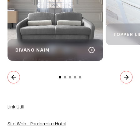
TOPPER LI
arrow_circle_right
DIVANO NAIM
arrow_back
arrow_forward
Link Utili
Sito Web - Perdormire Hotel