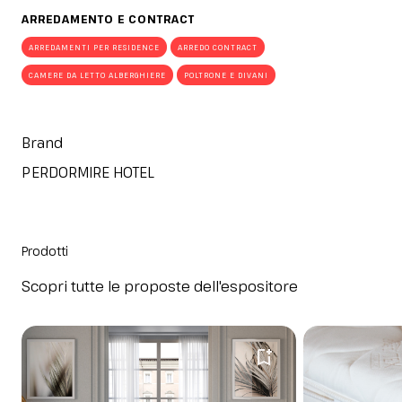
ARREDAMENTO E CONTRACT
ARREDAMENTI PER RESIDENCE
ARREDO CONTRACT
CAMERE DA LETTO ALBERGHIERE
POLTRONE E DIVANI
Brand
PERDORMIRE HOTEL
Prodotti
Scopri tutte le proposte dell'espositore
bookmark_add