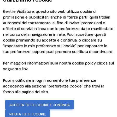
Gentile Visitatore, questo sito web utilizza cookie di
profilazione e pubblicitari, anche di “terze parti” quali titolari
autonomi del trattamento, al fine di inviarti promozioni e
offerte di servizi in linea con le preferenze da te manifestate
nel corso della navigazione in rete. Puoi accettare questi
ENTI CERTIFICATORI
cookie premendo su accetta e continua, o cliccare su
“impostare le mie preferenze sui cookie” per impostare le
tue preferenze, oppure puoi premere su rifiuta e continuare.
Per maggiori informazioni sulla nostra cookie policy clicca sul
seguente
link
.
Puoi modificare in ogni momento le tue preferenze
accedendo alla sezione “preferenze Cookie” che trovi in
fondo alla pagina del sito.
© 2026
ITALIAN EXHIBITION GROUP SpA - Via Emilia 155, 47921
ACCETTA TUTTI I COOKIE E CONTINUA
Rimini (Italy) - Registro Imprese Rimini e C.F./P.I. 00139440408 -
Cap. Soc. 52.214.897 i.v. -
Copyright & disclaimer
-
Privacy Policy
-
RIFIUTA TUTTI I COOKIE