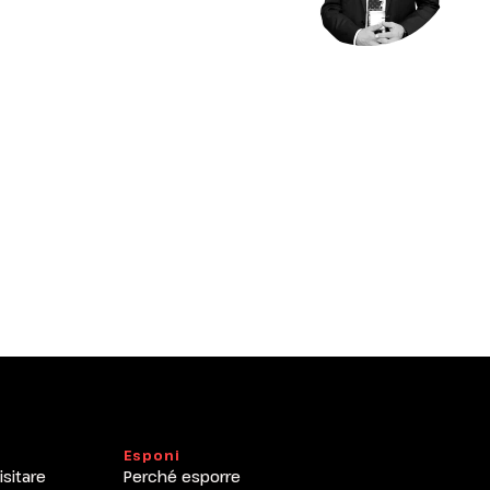
arrow_drop_down
arrow_drop_down
Esponi
isitare
Perché esporre