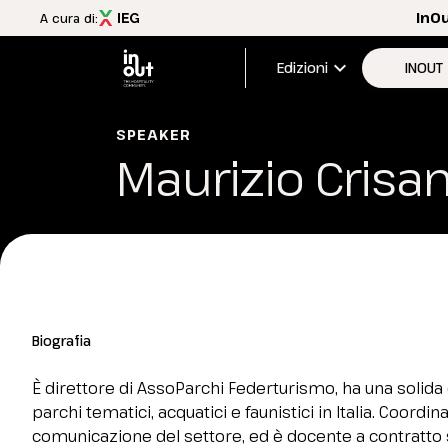
InO
A cura di:
expand_more
Edizioni
INOUT
Edizione
SPEAKER
Maurizio Crisan
Menù
Aree esp
INOUT
FAQ
Scopri InOut
Aree espositive
Tema 2026
Travel&Hospitality Vision
Biografia
Partner e patrocini
Magazine InOut Review
È direttore di AssoParchi Federturismo, ha una solid
Scarica l'APP ufficiale
parchi tematici, acquatici e faunistici in Italia. Coordina
Iscriviti alla newsletter
comunicazione del settore, ed è docente a contratt