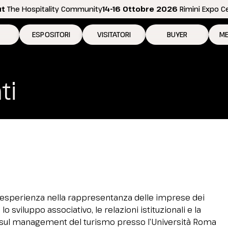
ut
The Hospitality Community
14-16 Ottobre 2026
Rimini Expo C
ESPOSITORI
VISITATORI
BUYER
ME
 2026
Perché esporre
Perché visitare
Come diventare bu
N
ti
ositive
Richiedi preventivo
Richiedi il tuo biglietto
Area riservata Buyer
Pe
Info per esporre
Info per visitare
In
Promuovi la tua azienda
Come arrivare
Se
Area riservata espositori
Elenco espositori 2026
D
Rimini Hotels and Information
Rimini Hotels and Information
a esperienza nella rappresentanza delle imprese dei
 lo sviluppo associativo, le relazioni istituzionali e la
Area riservata visitatori
o sul management del turismo presso l’Università Roma